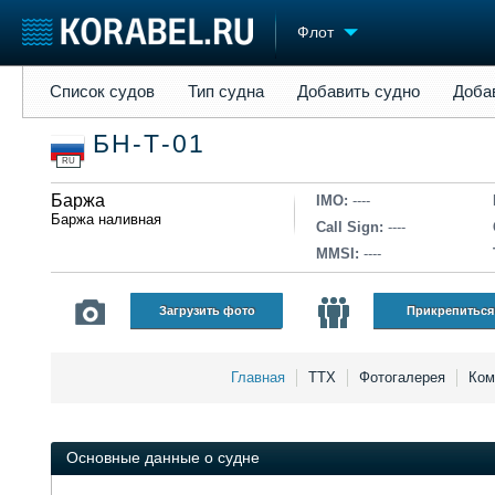
Флот
Список судов
Тип судна
Добавить судно
Добавить прое
Список судов
Тип судна
Добавить судно
Доба
Судостроение
Торговая площадка
Конфере
БН-Т-01
Пульс
Доска объявлений
Выставк
RU
Новости
Продажа флота
Личност
Компании
Баржа
Оборудование
Словарь
IMO:
----
Баржа наливная
Репутация
Изделия
Call Sign:
----
Работа
Материалы
MMSI:
----
Крюинг
Услуги
Журнал
Загрузить фото
Прикрепиться
Реклама
Главная
ТТХ
Фотогалерея
Ком
Основные данные о судне