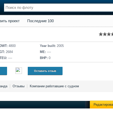
кт
Последние 100
вить проект
Последние 100
нции
Флот
и и семинары
Галерея флота
и
Форум
Отзывы
DWT:
4800
Year built:
2005
Все службы
GT:
2684
ME:
----
TEU:
----
BHP:
0
Оставить отзыв
анда
Отзывы
Компании работавшие с судном
Редактирова