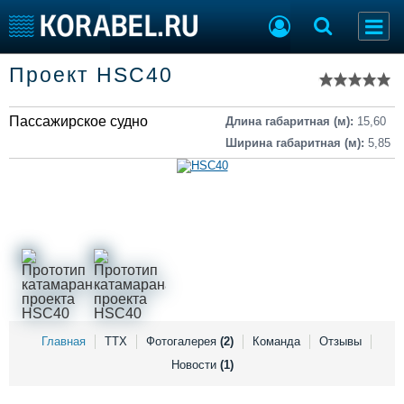
Список судов
Проект HSC40
Тип судна
Добавить судно
Добавить проект
Пассажирское судно
Последние 100
Длина габаритная (м):
15,60
Ширина габаритная (м):
5,85
Судостроение
Торговая площадка
Пульс
Доска объявлений
Новости
Продажа флота
Компании
Оборудование
Репутация
Изделия
Работа
Материалы
Крюинг
Услуги
Журнал
Реклама
Главная
ТТХ
Фотогалерея
(2)
Команда
Отзывы
Новости
(1)
Конференции
Флот