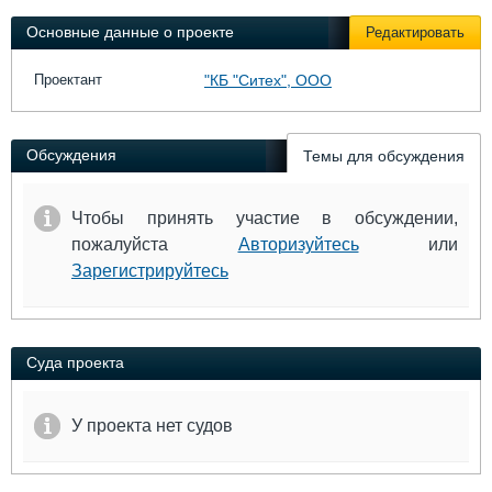
Выставки и семинары
Галерея флота
Основные данные о проекте
Редактировать
Личности
Форум
Словарь
Отзывы
Проектант
"КБ "Ситех", ООО
Все службы
Обсуждения
Темы для обсуждения
Чтобы принять участие в обсуждении,
пожалуйста
Авторизуйтесь
или
Зарегистрируйтесь
Суда проекта
У проекта нет судов