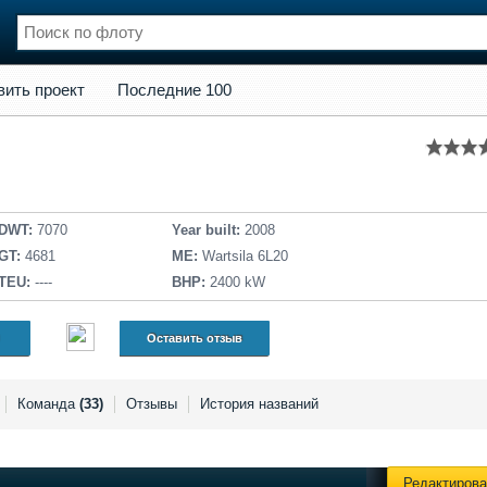
кт
Последние 100
вить проект
Последние 100
нции
Флот
и и семинары
Галерея флота
и
Форум
Отзывы
Все службы
DWT:
7070
Year built:
2008
GT:
4681
ME:
Wartsila 6L20
TEU:
----
BHP:
2400 kW
Оставить отзыв
Команда
(33)
Отзывы
История названий
Редактирова