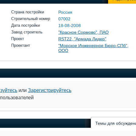
Страна постройки
Россия
Строительный номер
07002
Дата постройки
18-08-2008
Завод строитель
"Красное Сормово", ПАО
Проект
RST22, "Армада Лидер"
Проектант
"Морское Инженерное Бюро-СПб",
ООО
зуйтесь
или
Зарегистрируйтесь
 пользователей
Темы для обсужден