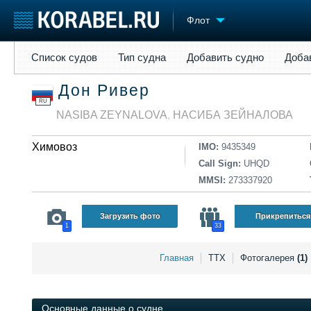
Флот
Список судов
Тип судна
Добавить судно
Добавить прое
Список судов
Тип судна
Добавить судно
Доба
Судостроение
Торговая площадка
Конфере
Дон Ривер
Пульс
Доска объявлений
Выставк
RU
Новости
Продажа флота
Личност
NASIBA ZEYNALOVA
,
НАСИБА ЗЕЙНАЛОВА
Компании
Оборудование
Словарь
Репутация
Изделия
Химовоз
IMO:
9435349
Работа
Материалы
Call Sign:
UHQD
Крюинг
Услуги
MMSI:
273337920
Журнал
Реклама
Загрузить фото
Прикрепиться
1
33
Главная
ТТХ
Фотогалерея
(1)
Основные данные о судне