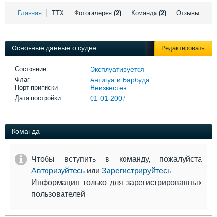
Выставки и семинары
Галерея флота
Главная
ТТХ
Фотогалерея
(2)
Команда
(2)
Отзывы
Личности
Форум
Словарь
Отзывы
Все службы
Основные данные о судне
Редактировать
Состояние
Эксплуатируется
Флаг
Антигуа и Барбуда
Порт приписки
Неизвестен
Дата постройки
01-01-2007
Команда
Чтобы вступить в команду, пожалуйста
Авторизуйтесь
или
Зарегистрируйтесь
Информация только для зарегистрированных
пользователей