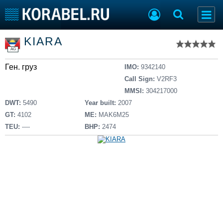
Список судов
KIARA
Тип судна
Добавить судно
AG
Добавить проект
Ген. груз
Последние 100
IMO:
9342140
Call Sign:
V2RF3
Судостроение
Торговая площадка
MMSI:
304217000
Пульс
Доска объявлений
DWT:
5490
Year built:
2007
Новости
Продажа флота
GT:
4102
ME:
MAK6M25
Компании
Оборудование
TEU:
----
BHP:
2474
Репутация
Изделия
Работа
Материалы
Крюинг
Услуги
Журнал
Реклама
Конференции
Флот