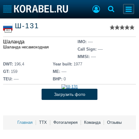
Список судов
Ш-131
Тип судна
Добавить судно
RU
Добавить проект
Шаланда
Последние 100
IMO:
----
Шаланда несамоходная
Call Sign:
----
Судостроение
Торговая площадка
MMSI:
----
Пульс
Доска объявлений
DWT:
196,4
Year built:
1977
Новости
Продажа флота
GT:
159
ME:
----
Компании
Оборудование
TEU:
----
BHP:
0
Репутация
Изделия
Работа
Материалы
Загрузить фото
Крюинг
Услуги
Журнал
Реклама
Главная
ТТХ
Фотогалерея
Команда
Отзывы
Конференции
Флот