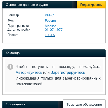
Выставки и семинары
Галерея флота
Основные данные о судне
Редактировать
Личности
Форум
Словарь
Отзывы
Регистр
РРРС
Все службы
Флаг
Россия
Порт приписки
Москва
Дата постройки
01-07-1977
Проект
1051А
Команда
Чтобы вступить в команду, пожалуйста
Авторизуйтесь
или
Зарегистрируйтесь
Информация только для зарегистрированных
пользователей
Обсуждения
Темы для обсуждения