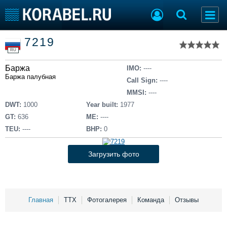
Список судов
7219
Тип судна
Добавить судно
RU
Добавить проект
Баржа
Последние 100
IMO:
----
Баржа палубная
Call Sign:
----
Судостроение
Торговая площадка
MMSI:
----
Пульс
Доска объявлений
DWT:
1000
Year built:
1977
Новости
Продажа флота
GT:
636
ME:
----
Компании
Оборудование
TEU:
----
BHP:
0
Репутация
Изделия
Работа
Материалы
Загрузить фото
Крюинг
Услуги
Журнал
Реклама
Главная
ТТХ
Фотогалерея
Команда
Отзывы
Конференции
Флот