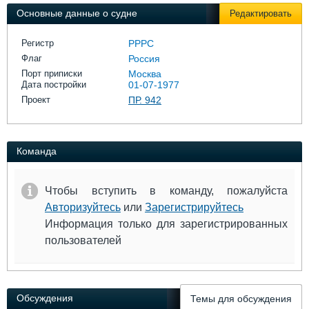
Выставки и семинары
Галерея флота
Основные данные о судне
Редактировать
Личности
Форум
Словарь
Отзывы
Регистр
РРРС
Все службы
Флаг
Россия
Порт приписки
Москва
Дата постройки
01-07-1977
Проект
ПР. 942
Команда
Чтобы вступить в команду, пожалуйста
Авторизуйтесь
или
Зарегистрируйтесь
Информация только для зарегистрированных
пользователей
Обсуждения
Темы для обсуждения