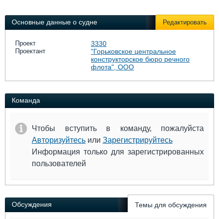
Выставки и семинары
Галерея флота
Личности
Форум
Основные данные о судне
Редактировать
Словарь
Отзывы
Все службы
Проект
3330
Проектант
"Горьковское центральное
конструкторское бюро речного
флота", ООО
Команда
Чтобы вступить в команду, пожалуйста
Авторизуйтесь
или
Зарегистрируйтесь
Информация только для зарегистрированных
пользователей
Обсуждения
Темы для обсуждения