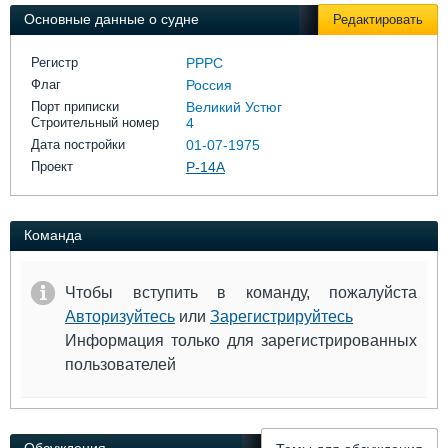
Выставки и семинары
Галерея флота
Основные данные о судне
Редактировать
Личности
Форум
Словарь
Отзывы
Регистр
РРРС
Все службы
Флаг
Россия
Порт приписки
Великий Устюг
Строительный номер
4
Дата постройки
01-07-1975
Проект
Р-14А
Команда
Чтобы вступить в команду, пожалуйста
Авторизуйтесь
или
Зарегистрируйтесь
Информация только для зарегистрированных
пользователей