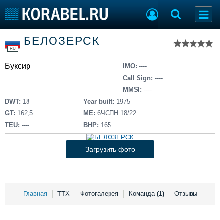
Список судов
БЕЛОЗЕРСК
Тип судна
Добавить судно
RU
Добавить проект
Буксир
Последние 100
IMO:
----
Call Sign:
----
Судостроение
Торговая площадка
MMSI:
----
Пульс
Доска объявлений
DWT:
18
Year built:
1975
Новости
Продажа флота
GT:
162,5
ME:
6ЧСПН 18/22
Компании
Оборудование
TEU:
----
BHP:
165
Репутация
Изделия
Работа
Материалы
Загрузить фото
Крюинг
Услуги
Журнал
Реклама
Главная
ТТХ
Фотогалерея
Команда
(1)
Отзывы
Конференции
Флот