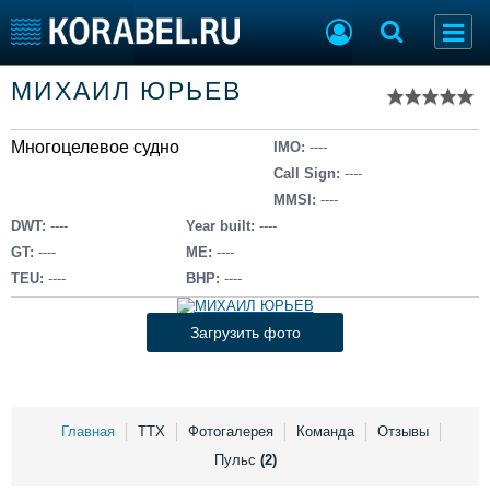
Список судов
МИХАИЛ ЮРЬЕВ
Тип судна
Добавить судно
Добавить проект
Многоцелевое судно
Последние 100
IMO:
----
Call Sign:
----
Судостроение
Торговая площадка
MMSI:
----
Пульс
Доска объявлений
DWT:
----
Year built:
----
Новости
Продажа флота
GT:
----
ME:
----
Компании
Оборудование
TEU:
----
BHP:
----
Репутация
Изделия
Работа
Материалы
Загрузить фото
Крюинг
Услуги
Журнал
Реклама
Главная
ТТХ
Фотогалерея
Команда
Отзывы
Пульс
(2)
Конференции
Флот