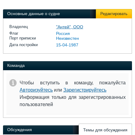
Выставки и семинары
Галерея флота
Личности
Форум
Основные данные о судне
Редактировать
Словарь
Отзывы
Все службы
Владелец
"Антей", ООО
Флаг
Россия
Порт приписки
Неизвестен
Дата постройки
15-04-1987
Команда
Чтобы вступить в команду, пожалуйста
Авторизуйтесь
или
Зарегистрируйтесь
Информация только для зарегистрированных
пользователей
Обсуждения
Темы для обсуждения