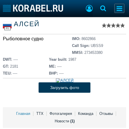
Список судов
АЛСЕЙ
Тип судна
Добавить судно
RU
Добавить проект
Рыболовное судно
Последние 100
IMO:
8602866
Call Sign:
UBSS9
Судостроение
Торговая площадка
MMSI:
273453380
Пульс
Доска объявлений
DWT:
----
Year built:
1987
Новости
Продажа флота
GT:
2181
ME:
----
Компании
Оборудование
TEU:
----
BHP:
----
Репутация
Изделия
Работа
Материалы
Загрузить фото
Крюинг
Услуги
Журнал
Реклама
Главная
ТТХ
Фотогалерея
Команда
Отзывы
Новости
(1)
Конференции
Флот