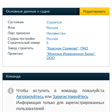
Выставки и семинары
Галерея флота
Личности
Форум
Основные данные о судне
Редактировать
Словарь
Отзывы
Все службы
Состояние
Строится
Флаг
Россия
Порт приписки
Неизвестен
Страна постройки
Россия
Строительный номер
5
Завод строитель
"Красное Сормово", ПАО
Проектант
"Морское Инженерное Бюро",
ООО
Команда
Чтобы вступить в команду, пожалуйста
Авторизуйтесь
или
Зарегистрируйтесь
Информация только для зарегистрированных
пользователей