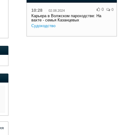
0
0
10:28
02.08.2024
Карьера в Волжском пароходстве: На
вахте - семья Казанцевых
Судоходство
ия