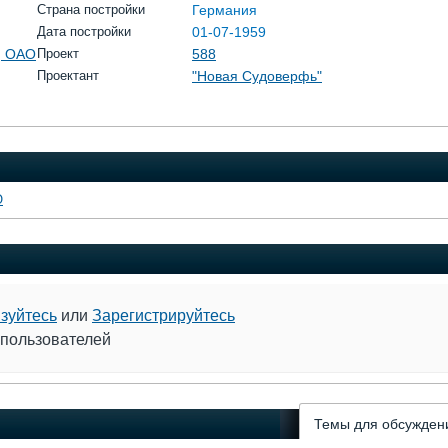
Страна постройки
Германия
Дата постройки
01-07-1959
, ОАО
Проект
588
Проектант
"Новая Судоверфь"
О
зуйтесь
или
Зарегистрируйтесь
 пользователей
Темы для обсужден