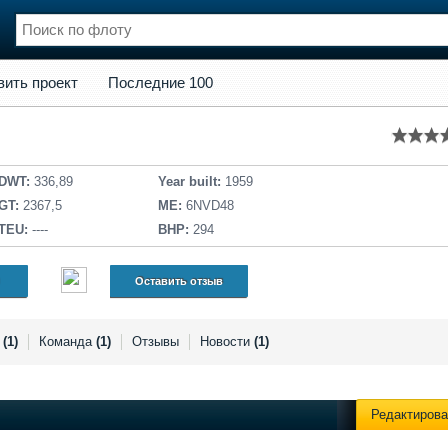
кт
Последние 100
вить проект
Последние 100
нции
Флот
и и семинары
Галерея флота
и
Форум
Отзывы
DWT:
336,89
Year built:
1959
Все службы
GT:
2367,5
ME:
6NVD48
TEU:
----
BHP:
294
Оставить отзыв
я
(1)
Команда
(1)
Отзывы
Новости
(1)
Редактирова