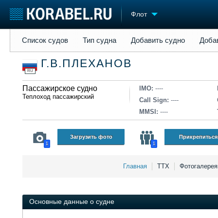
Флот
Список судов
Тип судна
Добавить судно
Добавить прое
Список судов
Тип судна
Добавить судно
Доба
Судостроение
Торговая площадка
Конфере
Г.В.ПЛЕХАНОВ
Пульс
Доска объявлений
Выставк
RU
Новости
Продажа флота
Личност
Компании
Пассажирское судно
Оборудование
Словарь
IMO:
----
Теплоход пассажирский
Репутация
Изделия
Call Sign:
----
Работа
Материалы
MMSI:
----
Крюинг
Услуги
Журнал
Загрузить фото
Прикрепиться
1
1
Реклама
Главная
ТТХ
Фотогалере
Основные данные о судне