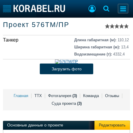
Список судов
Проект 576ТМ/ПР
Тип судна
Добавить судно
Добавить проект
Танкер
Последние 100
Длина габаритная (м):
110,12
Ширина габаритная (м):
13,4
Судостроение
Торговая площадка
Водоизмещение (т):
4332,4
Пульс
Доска объявлений
Новости
Продажа флота
Загрузить фото
Компании
Оборудование
Репутация
Изделия
Работа
Материалы
Крюинг
Услуги
Главная
ТТХ
Фотогалерея
(3)
Команда
Отзывы
Журнал
Суда проекта
(3)
Реклама
Основные данные о проекте
Редактировать
Конференции
Флот