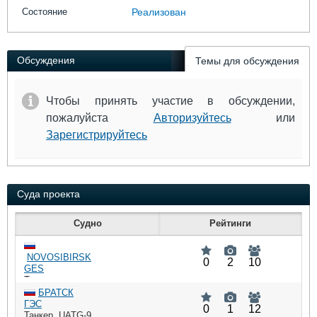
Выставки и семинары
Галерея флота
Состояние
Реализован
Личности
Форум
Словарь
Отзывы
Все службы
Обсуждения
Темы для обсуждения
Чтобы принять участие в обсуждении,
пожалуйста
Авторизуйтесь
или
Зарегистрируйтесь
Суда проекта
Судно
Рейтинги
NOVOSIBIRSK
0
2
10
GES
Танкер
,
9027142
,
UHOV
БРАТСК
: 3369,
:
DWT
ГЭС
HP
0
1
12
368,
Танкер
,
UATG-9