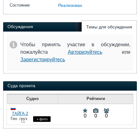
Выставки и семинары
Галерея флота
Состояние
Реализован
Личности
Форум
Словарь
Отзывы
Все службы
Обсуждения
Темы для обсуждения
Чтобы принять участие в обсуждении,
пожалуйста
Авторизуйтесь
или
Зарегистрируйтесь
Суда проекта
Судно
Рейтинги
ТАЙГА-2
0
0
0
Ген. груз
+ фото
: 70
DWT