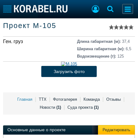
Список судов
Проект М-105
Тип судна
Добавить судно
Добавить проект
Ген. груз
Последние 100
Длина габаритная (м):
37,4
Ширина габаритная (м):
6,5
Судостроение
Торговая площадка
Водоизмещение (т):
125
Пульс
Доска объявлений
Новости
Продажа флота
Загрузить фото
Компании
Оборудование
Репутация
Изделия
Работа
Материалы
Крюинг
Услуги
Главная
ТТХ
Фотогалерея
Команда
Отзывы
Журнал
Новости
(1)
Суда проекта
(1)
Реклама
Основные данные о проекте
Редактировать
Конференции
Флот