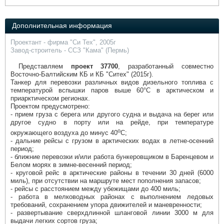
Выставки и семинары
Галерея флота
Личности
Форум
Дополнительная информация
Словарь
Отзывы
Все службы
Проектант - фирма "Си Тех", 2005г
Завод-строитель - ССЗ "Кама" (Пермь)
Представляем
проект 37700
, разработанный совместно
Восточно-Балтийским КБ и КБ "Ситех" (2015г).
Танкер для перевозки различных видов дизельного топлива с
температурой вспышки паров выше 60°С в арктическом и
приарктическом регионах.
Проектом предусмотрено:
- прием груза с берега или другого судна и выдача на берег или
другое судно в порту или на рейде, при температуре
о
окружающего воздуха до минус 40
С;
- дальние рейсы с грузом в арктических водах в летне-осенний
период;
- ближние перевозки и/или работа бункеровщиком в Баренцевом и
Белом морях в зимне-весенний период;
- круговой рейс в арктические районы в течении 30 дней (6000
миль), при отсутствии на маршруте мест пополнения запасов;
- рейсы с расстоянием между убежищами до 400 миль;
- работа в мелководных районах с выполнением ледовых
требований, сохранением упора движителей и маневренности;
- развертывание сверхдлинной шланговой линии 3000 м для
выдачи легких сортов груза;