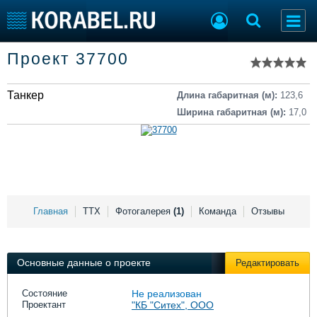
Список судов
Проект 37700
Тип судна
Добавить судно
Добавить проект
Танкер
Последние 100
Длина габаритная (м):
123,6
Ширина габаритная (м):
17,0
Судостроение
Торговая площадка
Пульс
Доска объявлений
Новости
Продажа флота
Компании
Оборудование
Репутация
Изделия
Работа
Материалы
Главная
ТТХ
Фотогалерея
(1)
Команда
Отзывы
Крюинг
Услуги
Журнал
Реклама
Основные данные о проекте
Редактировать
Состояние
Не реализован
Проектант
"КБ "Ситех", ООО
Конференции
Флот