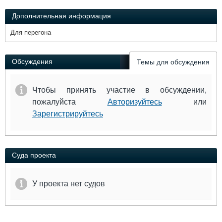
Выставки и семинары
Галерея флота
Дополнительная информация
Личности
Форум
Словарь
Отзывы
Для перегона
Все службы
Обсуждения
Темы для обсуждения
Чтобы принять участие в обсуждении,
пожалуйста
Авторизуйтесь
или
Зарегистрируйтесь
Суда проекта
У проекта нет судов