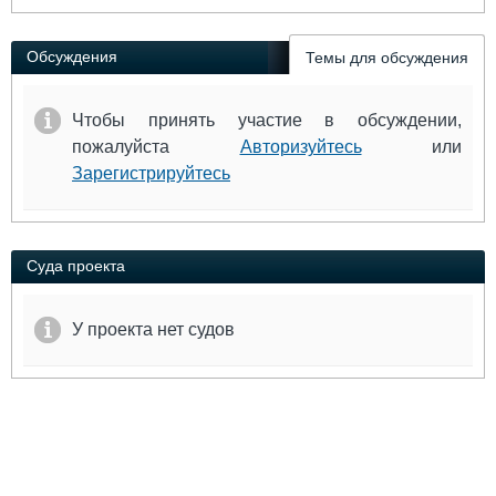
Выставки и семинары
Галерея флота
Личности
Форум
Обсуждения
Темы для обсуждения
Словарь
Отзывы
Все службы
Чтобы принять участие в обсуждении,
пожалуйста
Авторизуйтесь
или
Зарегистрируйтесь
Суда проекта
У проекта нет судов