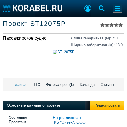
Список судов
Проект ST12075P
Тип судна
Добавить судно
Добавить проект
Пассажирское судно
Последние 100
Длина габаритная (м):
75,0
Ширина габаритная (м):
13,0
Судостроение
Торговая площадка
Пульс
Доска объявлений
Новости
Продажа флота
Компании
Оборудование
Репутация
Изделия
Работа
Материалы
Главная
ТТХ
Фотогалерея
(1)
Команда
Отзывы
Крюинг
Услуги
Журнал
Реклама
Основные данные о проекте
Редактировать
Состояние
Не реализован
Проектант
"КБ "Ситех", ООО
Конференции
Флот