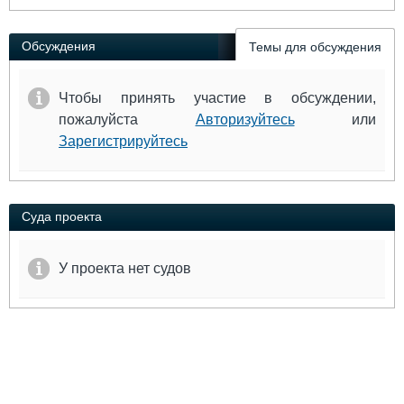
Выставки и семинары
Галерея флота
Личности
Форум
Обсуждения
Темы для обсуждения
Словарь
Отзывы
Все службы
Чтобы принять участие в обсуждении,
пожалуйста
Авторизуйтесь
или
Зарегистрируйтесь
Суда проекта
У проекта нет судов