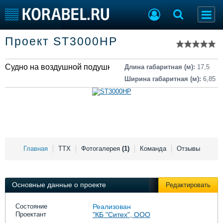
Список судов
Проект ST3000HP
Тип судна
Добавить судно
Добавить проект
Судно на воздушной подушке
Последние 100
Длина габаритная (м):
17,5
Ширина габаритная (м):
6,85
Судостроение
Торговая площадка
Пульс
Доска объявлений
Новости
Продажа флота
Компании
Оборудование
Репутация
Изделия
Работа
Материалы
Главная
ТТХ
Фотогалерея
(1)
Команда
Отзывы
Крюинг
Услуги
Журнал
Реклама
Основные данные о проекте
Редактировать
Состояние
Реализован
Проектант
"КБ "Ситех", ООО
Конференции
Флот