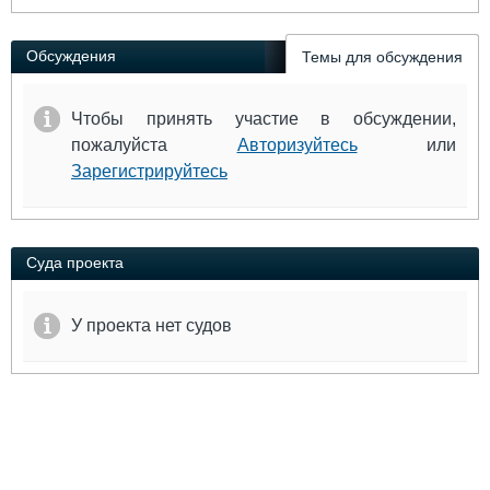
Выставки и семинары
Галерея флота
Личности
Форум
Обсуждения
Темы для обсуждения
Словарь
Отзывы
Все службы
Чтобы принять участие в обсуждении,
пожалуйста
Авторизуйтесь
или
Зарегистрируйтесь
Суда проекта
У проекта нет судов