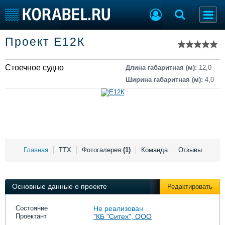
Список судов
Проект Е12К
Тип судна
Добавить судно
Добавить проект
Стоечное судно
Последние 100
Длина габаритная (м):
12,0
Ширина габаритная (м):
4,0
Судостроение
Торговая площадка
Пульс
Доска объявлений
Новости
Продажа флота
Компании
Оборудование
Репутация
Изделия
Работа
Материалы
Главная
ТТХ
Фотогалерея
(1)
Команда
Отзывы
Крюинг
Услуги
Журнал
Реклама
Основные данные о проекте
Редактировать
Состояние
Не реализован
Проектант
"КБ "Ситех", ООО
Конференции
Флот