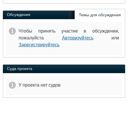
Выставки и семинары
Галерея флота
Личности
Форум
Обсуждения
Темы для обсуждения
Словарь
Отзывы
Все службы
Чтобы принять участие в обсуждении,
пожалуйста
Авторизуйтесь
или
Зарегистрируйтесь
Суда проекта
У проекта нет судов