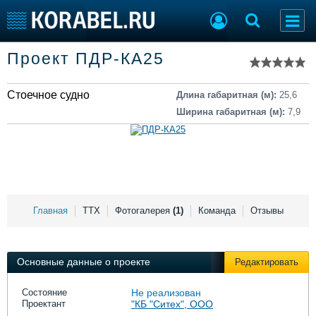
Список судов
Проект ПДР-КА25
Тип судна
Добавить судно
Добавить проект
Стоечное судно
Последние 100
Длина габаритная (м):
25,6
Ширина габаритная (м):
7,9
Судостроение
Торговая площадка
Пульс
Доска объявлений
Новости
Продажа флота
Компании
Оборудование
Репутация
Изделия
Работа
Материалы
Главная
ТТХ
Фотогалерея
(1)
Команда
Отзывы
Крюинг
Услуги
Журнал
Реклама
Основные данные о проекте
Редактировать
Состояние
Не реализован
Проектант
"КБ "Ситех", ООО
Конференции
Флот