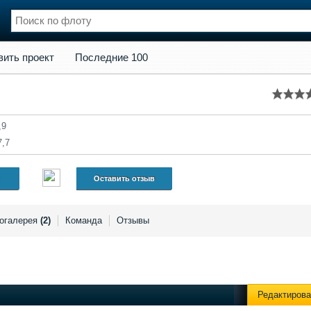
кт
Последние 100
вить проект
Последние 100
нции
Флот
и и семинары
Галерея флота
и
Форум
Отзывы
,9
Все службы
7,7
Оставить отзыв
огалерея
(2)
Команда
Отзывы
Редактирова