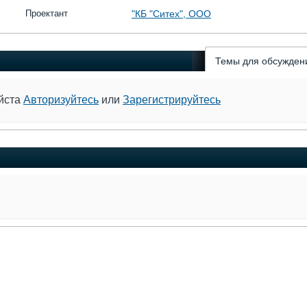
Проектант
"КБ "Ситех", ООО
Темы для обсужден
уйста
Авторизуйтесь
или
Зарегистрируйтесь