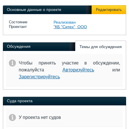
Выставки и семинары
Галерея флота
Личности
Форум
Основные данные о проекте
Редактировать
Словарь
Отзывы
Состояние
Реализован
Все службы
Проектант
"КБ "Ситех", ООО
Обсуждения
Темы для обсуждения
Чтобы принять участие в обсуждении,
пожалуйста
Авторизуйтесь
или
Зарегистрируйтесь
Суда проекта
У проекта нет судов