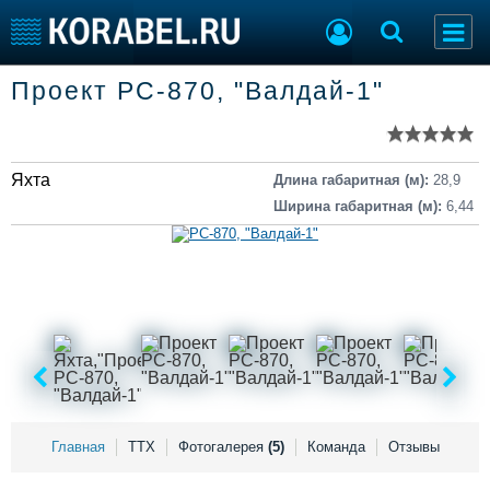
Список судов
Проект PC-870, "Валдай-1"
Тип судна
Добавить судно
Добавить проект
Последние 100
Яхта
Длина габаритная (м):
28,9
Судостроение
Торговая площадка
Ширина габаритная (м):
6,44
Пульс
Доска объявлений
Новости
Продажа флота
Компании
Оборудование
Репутация
Изделия
Работа
Материалы
Крюинг
Услуги
Журнал
Реклама
Главная
ТТХ
Фотогалерея
(5)
Команда
Отзывы
Конференции
Флот