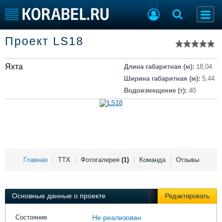
Список судов
Проект LS18
Тип судна
Добавить судно
Добавить проект
Яхта
Последние 100
Длина габаритная (м):
18,04
Ширина габаритная (м):
5,44
Судостроение
Торговая площадка
Водоизмещение (т):
40
Пульс
Доска объявлений
Новости
Продажа флота
Компании
Оборудование
Репутация
Изделия
Работа
Материалы
Крюинг
Услуги
Главная
ТТХ
Фотогалерея
(1)
Команда
Отзывы
Журнал
Реклама
Основные данные о проекте
Редактировать
Конференции
Флот
Состояние
Не реализован