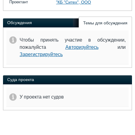
Проектант
"КБ "Ситех", ООО
Выставки и семинары
Галерея флота
Личности
Форум
Словарь
Отзывы
Обсуждения
Темы для обсуждения
Все службы
Чтобы принять участие в обсуждении,
пожалуйста
Авторизуйтесь
или
Зарегистрируйтесь
Суда проекта
У проекта нет судов