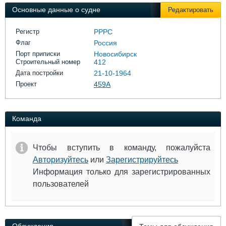
Выставки и семинары
Галерея флота
Основные данные о судне
Редактировать
Личности
Форум
Словарь
Отзывы
Регистр
РРРС
Все службы
Флаг
Россия
Порт приписки
Новосибирск
Строительный номер
412
Дата постройки
21-10-1964
Проект
459А
Команда
Чтобы вступить в команду, пожалуйста
Авторизуйтесь
или
Зарегистрируйтесь
Информация только для зарегистрированных
пользователей