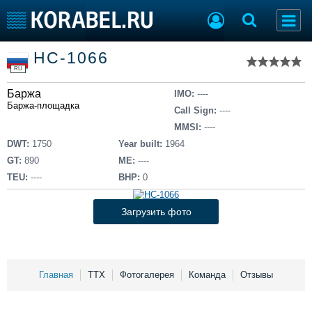
Список судов
НС-1066
Тип судна
Добавить судно
RU
Добавить проект
Баржа
Последние 100
IMO:
----
Баржа-площадка
Call Sign:
----
Судостроение
Торговая площадка
MMSI:
----
Пульс
Доска объявлений
DWT:
1750
Year built:
1964
Новости
Продажа флота
GT:
890
ME:
----
Компании
Оборудование
TEU:
----
BHP:
0
Репутация
Изделия
Работа
Материалы
Загрузить фото
Крюинг
Услуги
Журнал
Реклама
Главная
ТТХ
Фотогалерея
Команда
Отзывы
Конференции
Флот