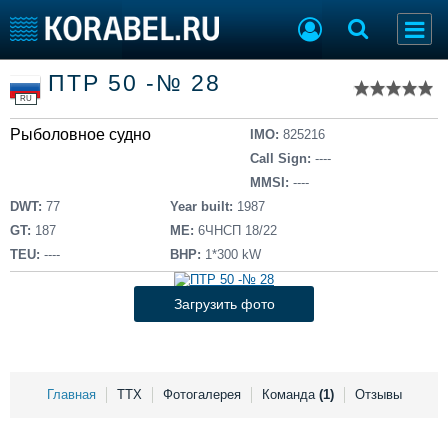
Список судов
ПТР 50 -№ 28
Тип судна
Добавить судно
RU
Добавить проект
Рыболовное судно
Последние 100
IMO:
825216
Call Sign:
----
Судостроение
Торговая площадка
MMSI:
----
Пульс
Доска объявлений
DWT:
77
Year built:
1987
Новости
Продажа флота
GT:
187
ME:
6ЧНСП 18/22
Компании
Оборудование
TEU:
----
BHP:
1*300 kW
Репутация
Изделия
Работа
Материалы
Загрузить фото
Крюинг
Услуги
Журнал
Реклама
Главная
ТТХ
Фотогалерея
Команда
(1)
Отзывы
Конференции
Флот