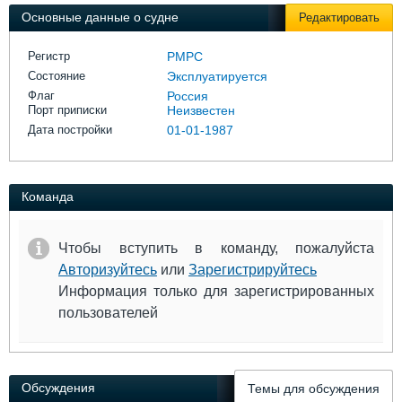
Выставки и семинары
Галерея флота
Основные данные о судне
Редактировать
Личности
Форум
Словарь
Отзывы
Регистр
РМРС
Все службы
Состояние
Эксплуатируется
Флаг
Россия
Порт приписки
Неизвестен
Дата постройки
01-01-1987
Команда
Чтобы вступить в команду, пожалуйста
Авторизуйтесь
или
Зарегистрируйтесь
Информация только для зарегистрированных
пользователей
Обсуждения
Темы для обсуждения