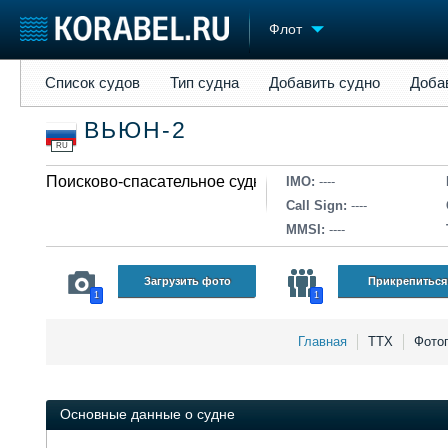
Флот
Список судов
Тип судна
Добавить судно
Добавить прое
Список судов
Тип судна
Добавить судно
Доба
Судостроение
Торговая площадка
Конфере
ВЬЮН-2
Пульс
Доска объявлений
Выставк
RU
Новости
Продажа флота
Личност
Компании
Поисково-спасательное судно
Оборудование
Словарь
IMO:
----
Репутация
Изделия
Call Sign:
----
Работа
Материалы
MMSI:
----
Крюинг
Услуги
Журнал
Загрузить фото
Прикрепиться
1
1
Реклама
Главная
ТТХ
Фото
Основные данные о судне