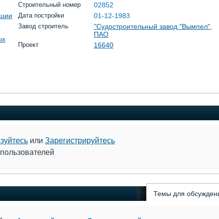
Строительный номер
02852
ации
Дата постройки
01-12-1983
Завод строитель
"Судостроительный завод "Вымпел",
ПАО
ых
Проект
16640
зуйтесь
или
Зарегистрируйтесь
 пользователей
Темы для обсужден