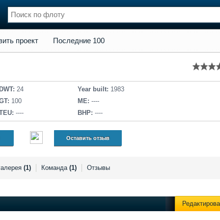
кт
Последние 100
вить проект
Последние 100
нции
Флот
и и семинары
Галерея флота
и
Форум
Отзывы
DWT:
24
Year built:
1983
Все службы
GT:
100
ME:
----
TEU:
----
BHP:
----
Оставить отзыв
галерея
(1)
Команда
(1)
Отзывы
Редактирова