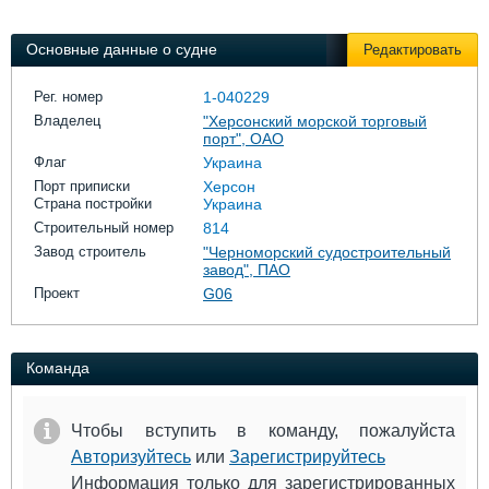
Выставки и семинары
Галерея флота
Личности
Форум
Основные данные о судне
Редактировать
Словарь
Отзывы
Все службы
Рег. номер
1-040229
Владелец
"Херсонский морской торговый
порт", ОАО
Флаг
Украина
Порт приписки
Херсон
Страна постройки
Украина
Строительный номер
814
Завод строитель
"Черноморский судостроительный
завод", ПАО
Проект
G06
Команда
Чтобы вступить в команду, пожалуйста
Авторизуйтесь
или
Зарегистрируйтесь
Информация только для зарегистрированных