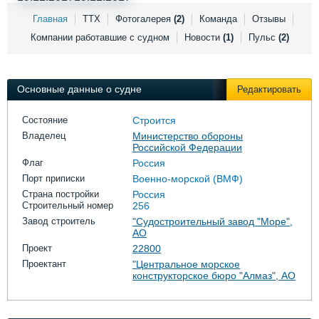
Выставки и семинары
Галерея флота
Главная
ТТХ
Фотогалерея
(2)
Команда
Отзывы
Личности
Форум
Компании работавшие с судном
Новости
(1)
Пульс
(2)
Словарь
Отзывы
Все службы
Основные данные о судне
Редактировать
Состояние
Строится
Владелец
Министерство обороны
Российской Федерации
Флаг
Россия
Порт приписки
Военно-морской (ВМФ)
Страна постройки
Россия
Строительный номер
256
Завод строитель
"Судостроительный завод "Море",
AO
Проект
22800
Проектант
"Центральное морское
конструкторское бюро "Алмаз", АО