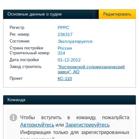
Выставки и семинары
Галерея флота
Личности
Форум
Основные данные о судне
Редактировать
Словарь
Отзывы
Все службы
Регистр
РРРС
Рег. номер
236317
Состояние
Эксплуатируется
Страна постройки
Россия
Строительный номер
324
Дата постройки
01-12-2012
Завод строитель
"Костромской судомеханический
завод", АО
Проект
КС-110
Команда
Чтобы вступить в команду, пожалуйста
Авторизуйтесь
или
Зарегистрируйтесь
Информация только для зарегистрированных