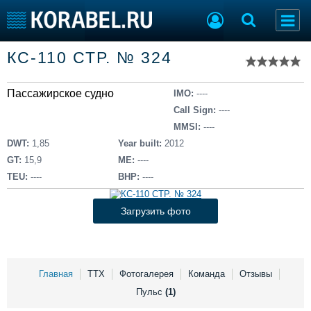
Список судов
КС-110 СТР. № 324
Тип судна
Добавить судно
Добавить проект
Пассажирское судно
Последние 100
IMO:
----
Call Sign:
----
Судостроение
Торговая площадка
MMSI:
----
Пульс
Доска объявлений
DWT:
1,85
Year built:
2012
Новости
Продажа флота
GT:
15,9
ME:
----
Компании
Оборудование
TEU:
----
BHP:
----
Репутация
Изделия
Работа
Материалы
Загрузить фото
Крюинг
Услуги
Журнал
Реклама
Главная
ТТХ
Фотогалерея
Команда
Отзывы
Пульс
(1)
Конференции
Флот