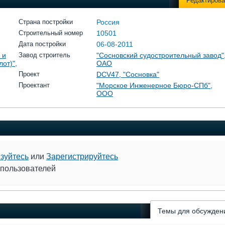
Редактирова
Страна постройки
Россия
Строительный номер
10501
Дата постройки
06-08-2011
 и
Завод строитель
"Сосновский судостроительный завод"
от)",
ОАО
Проект
DCV47, "Сосновка"
Проектант
"Морское Инженерное Бюро-СПб",
ООО
зуйтесь
или
Зарегистрируйтесь
 пользователей
Темы для обсужден