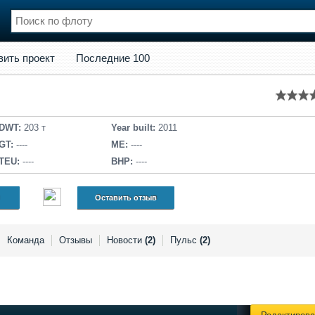
кт
Последние 100
вить проект
Последние 100
нции
Флот
и и семинары
Галерея флота
и
Форум
Отзывы
DWT:
203 т
Year built:
2011
Все службы
GT:
----
ME:
----
TEU:
----
BHP:
----
Оставить отзыв
Команда
Отзывы
Новости
(2)
Пульс
(2)