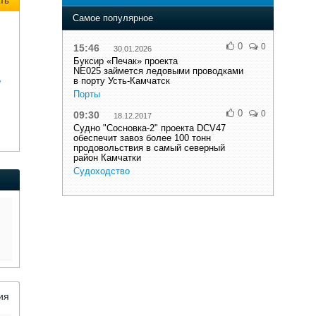
ть
Самое популярное
0
0
15:46
30.01.2026
Буксир «Печак» проекта
NE025 займется ледовыми проводками
,
в порту Усть-Камчатск
Порты
0
0
09:30
18.12.2017
Судно "Сосновка-2" проекта DCV47
обеспечит завоз более 100 тонн
продовольствия в самый северный
район Камчатки
Судоходство
ия