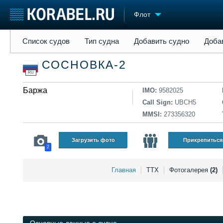
Флот
Список судов
Тип судна
Добавить судно
Добавить прое
Список судов
Тип судна
Добавить судно
Доба
Судостроение
Торговая площадка
Конфере
СОСНОВКА-2
Пульс
Доска объявлений
Выставк
RU
Новости
Продажа флота
Личност
Компании
Баржа
Оборудование
Словарь
IMO:
9582025
Репутация
Изделия
Call Sign:
UBCH5
Работа
Материалы
MMSI:
273356320
Крюинг
Услуги
Журнал
Загрузить фото
Прикрепиться
2
Реклама
Главная
ТТХ
Фотогалерея
(2)