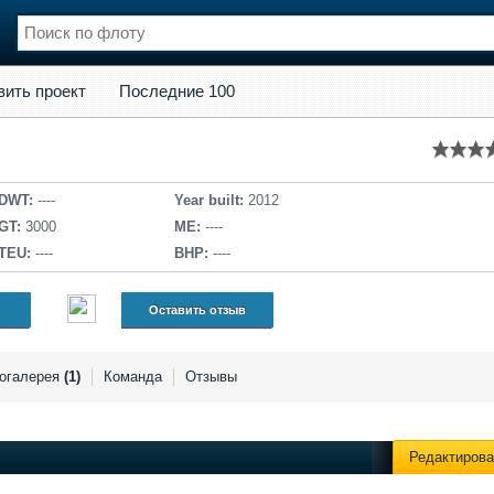
кт
Последние 100
вить проект
Последние 100
нции
Флот
и и семинары
Галерея флота
и
Форум
Отзывы
DWT:
----
Year built:
2012
Все службы
GT:
3000
ME:
----
TEU:
----
BHP:
----
Оставить отзыв
огалерея
(1)
Команда
Отзывы
Редактирова