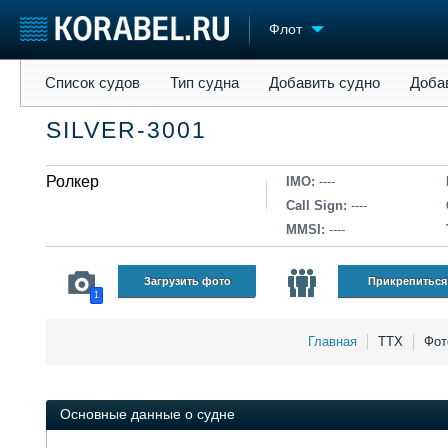
Флот
Список судов
Тип судна
Добавить судно
Добавить прое
Список судов
Тип судна
Добавить судно
Доба
Судостроение
Торговая площадка
Конфере
SILVER-3001
Пульс
Доска объявлений
Выставк
Новости
Продажа флота
Личност
Компании
Ролкер
Оборудование
Словарь
IMO:
----
Репутация
Изделия
Call Sign:
----
Работа
Материалы
MMSI:
----
Крюинг
Услуги
Журнал
Загрузить фото
Прикрепиться
1
Реклама
Главная
ТТХ
Фот
Основные данные о судне