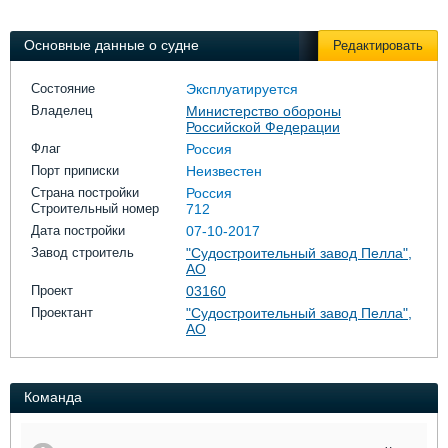
Выставки и семинары
Галерея флота
Личности
Форум
Основные данные о судне
Редактировать
Словарь
Отзывы
Все службы
Состояние
Эксплуатируется
Владелец
Министерство обороны
Российской Федерации
Флаг
Россия
Порт приписки
Неизвестен
Страна постройки
Россия
Строительный номер
712
Дата постройки
07-10-2017
Завод строитель
"Судостроительный завод Пелла",
АО
Проект
03160
Проектант
"Судостроительный завод Пелла",
АО
Команда