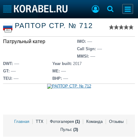
Список судов
РАПТОР СТР. № 712
Тип судна
Добавить судно
RU
Добавить проект
Патрульный катер
Последние 100
IMO:
----
Call Sign:
----
Судостроение
Торговая площадка
MMSI:
----
Пульс
Доска объявлений
DWT:
----
Year built:
2017
Новости
Продажа флота
GT:
----
ME:
----
Компании
Оборудование
TEU:
----
BHP:
----
Репутация
Изделия
Работа
Материалы
Крюинг
Услуги
Журнал
Реклама
Главная
ТТХ
Фотогалерея
(1)
Команда
Отзывы
Пульс
(3)
Конференции
Флот