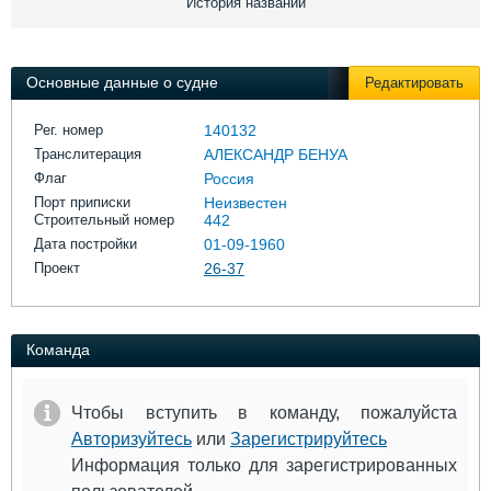
История названий
Выставки и семинары
Галерея флота
Личности
Форум
Словарь
Отзывы
Основные данные о судне
Редактировать
Все службы
Рег. номер
140132
Транслитерация
АЛЕКСАНДР БЕНУА
Флаг
Россия
Порт приписки
Неизвестен
Строительный номер
442
Дата постройки
01-09-1960
Проект
26-37
Команда
Чтобы вступить в команду, пожалуйста
Авторизуйтесь
или
Зарегистрируйтесь
Информация только для зарегистрированных