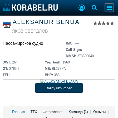
Список судов
ALEKSANDR BENUA
Тип судна
Добавить судно
RU
Добавить проект
ЯКОВ СВЕРДЛОВ
Последние 100
Пассажирское судно
IMO:
----
Судостроение
Торговая площадка
Call Sign:
----
Пульс
Доска объявлений
MMSI:
273320640
Новости
Продажа флота
DWT:
264
Year built:
1960
Компании
Оборудование
GT:
2763,3
ME:
6L275PN
Репутация
Изделия
TEU:
----
BHP:
386
Работа
Материалы
Крюинг
Услуги
Загрузить фото
Журнал
Реклама
Главная
ТТХ
Фотогалерея
Команда
(1)
Отзывы
Конференции
Флот