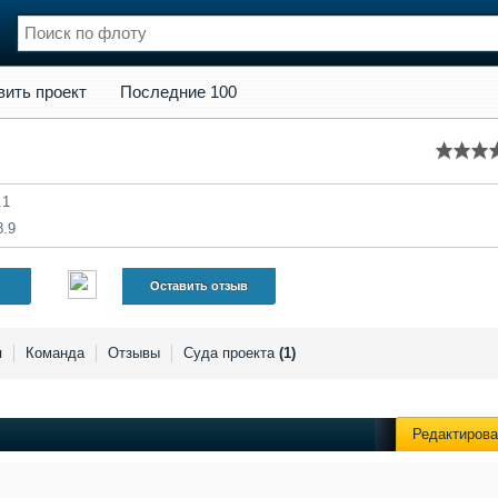
кт
Последние 100
вить проект
Последние 100
нции
Флот
и и семинары
Галерея флота
и
Форум
Отзывы
.1
Все службы
8.9
Оставить отзыв
я
Команда
Отзывы
Суда проекта
(1)
Редактирова