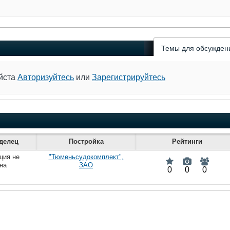
Темы для обсужден
уйста
Авторизуйтесь
или
Зарегистрируйтесь
делец
Постройка
Рейтинги
ция не
"Тюменьсудокомплект",
на
ЗАО
0
0
0