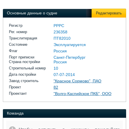
Выставки и семинары
Галерея флота
Личности
Форум
Основные данные о судне
Редактировать
Словарь
Отзывы
Все службы
Регистр
РРРС
Рег. номер
236358
Транслитерация
ПТ82010
Состояние
Эксплуатируется
Флаг
Россия
Порт приписки
Санкт-Петербург
Страна постройки
Россия
Строительный номер
10
Дата постройки
07-07-2014
Завод строитель
"Красное Сормово", ПАО
Проект
82
Проектант
"Волго-Каспийское ПКБ", ООО
Команда