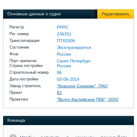
Выставки и семинары
Галерея флота
Личности
Форум
Основные данные о судне
Редактировать
Словарь
Отзывы
Все службы
Регистр
РРРС
Рег. номер
236351
Транслитерация
ПТ82006
Состояние
Эксплуатируется
Флаг
Россия
Порт приписки
Санкт-Петербург
Страна постройки
Россия
Строительный номер
06
Дата постройки
03-06-2014
Завод строитель
"Красное Сормово", ПАО
Проект
82
Проектант
"Волго-Каспийское ПКБ", ООО
Команда