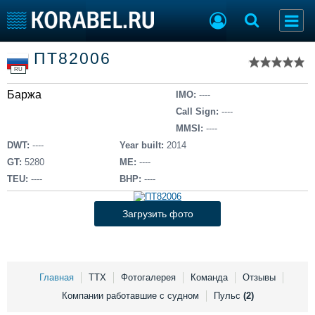
Список судов
ПТ82006
Тип судна
Добавить судно
RU
Добавить проект
Баржа
Последние 100
IMO:
----
Call Sign:
----
Судостроение
Торговая площадка
MMSI:
----
Пульс
Доска объявлений
DWT:
----
Year built:
2014
Новости
Продажа флота
GT:
5280
ME:
----
Компании
Оборудование
TEU:
----
BHP:
----
Репутация
Изделия
Работа
Материалы
Загрузить фото
Крюинг
Услуги
Журнал
Реклама
Главная
ТТХ
Фотогалерея
Команда
Отзывы
Компании работавшие с судном
Пульс
(2)
Конференции
Флот