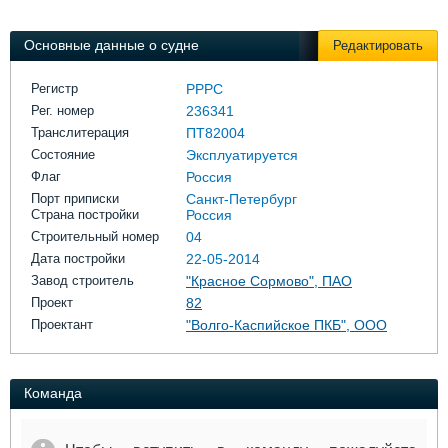
Выставки и семинары
Галерея флота
Личности
Форум
Основные данные о судне
Редактировать
Словарь
Отзывы
Все службы
Регистр
РРРС
Рег. номер
236341
Транслитерация
ПТ82004
Состояние
Эксплуатируется
Флаг
Россия
Порт приписки
Санкт-Петербург
Страна постройки
Россия
Строительный номер
04
Дата постройки
22-05-2014
Завод строитель
"Красное Сормово", ПАО
Проект
82
Проектант
"Волго-Каспийское ПКБ", ООО
Команда