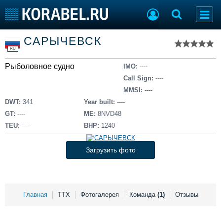
Список судов
САРЫЧЕВСК
Тип судна
Добавить судно
RU
Добавить проект
Рыболовное судно
Последние 100
IMO:
----
Call Sign:
----
Судостроение
Торговая площадка
MMSI:
----
Пульс
Доска объявлений
DWT:
341
Year built:
----
Новости
Продажа флота
GT:
----
ME:
8NVD48
Компании
Оборудование
TEU:
----
BHP:
1240
Репутация
Изделия
Работа
Материалы
Загрузить фото
Крюинг
Услуги
Журнал
Реклама
Главная
ТТХ
Фотогалерея
Команда
(1)
Отзывы
Конференции
Флот