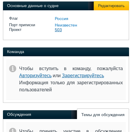
Выставки и семинары
Галерея флота
Основные данные о судне
Редактировать
Личности
Форум
Словарь
Отзывы
Флаг
Россия
Все службы
Порт приписки
Неизвестен
Проект
503
Команда
Чтобы вступить в команду, пожалуйста
Авторизуйтесь
или
Зарегистрируйтесь
Информация только для зарегистрированных
пользователей
Обсуждения
Темы для обсуждения
Чтобы принять участие в обсуждении,