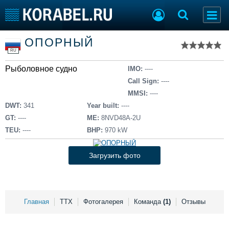
Список судов
ОПОРНЫЙ
Тип судна
Добавить судно
RU
Добавить проект
Рыболовное судно
Последние 100
IMO:
----
Call Sign:
----
Судостроение
Торговая площадка
MMSI:
----
Пульс
Доска объявлений
DWT:
341
Year built:
----
Новости
Продажа флота
GT:
----
ME:
8NVD48A-2U
Компании
Оборудование
TEU:
----
BHP:
970 kW
Репутация
Изделия
Работа
Материалы
Загрузить фото
Крюинг
Услуги
Журнал
Реклама
Главная
ТТХ
Фотогалерея
Команда
(1)
Отзывы
Конференции
Флот