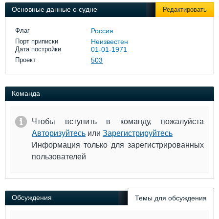
Выставки и семинары
Галерея флота
Основные данные о судне
Редактировать
Личности
Форум
Словарь
Отзывы
Флаг
Россия
Все службы
Порт приписки
Неизвестен
Дата постройки
01-01-1971
Проект
503
Команда
Чтобы вступить в команду, пожалуйста
Авторизуйтесь
или
Зарегистрируйтесь
Информация только для зарегистрированных
пользователей
Обсуждения
Темы для обсуждения