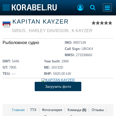
Список судов
KAPITAN KAYZER
Тип судна
Добавить судно
RU
Добавить проект
SIRIUS
,
HARLEY DAVIDSON
,
K KAYZER
Последние 100
Рыболовное судно
IMO:
8907149
Судостроение
Торговая площадка
Call Sign:
UBGK4
Пульс
Доска объявлений
MMSI:
273339660
Новости
Продажа флота
DWT:
5446
Year built:
1994
Компании
Оборудование
GT:
7805
ME:
16V32D
Репутация
Изделия
TEU:
----
BHP:
5920,00 kW
Работа
Материалы
Крюинг
Услуги
Загрузить фото
Журнал
Реклама
Главная
ТТХ
Фотогалерея
Команда
(6)
Отзывы
Конференции
Флот