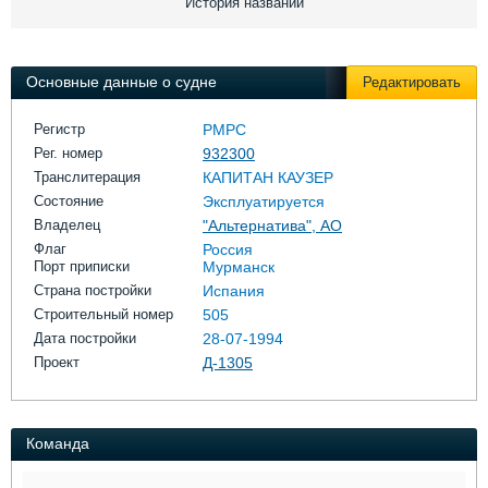
История названий
Выставки и семинары
Галерея флота
Личности
Форум
Словарь
Отзывы
Основные данные о судне
Редактировать
Все службы
Регистр
РМРС
Рег. номер
932300
Транслитерация
КАПИТАН КАУЗЕР
Состояние
Эксплуатируется
Владелец
"Альтернатива", АО
Флаг
Россия
Порт приписки
Мурманск
Страна постройки
Испания
Строительный номер
505
Дата постройки
28-07-1994
Проект
Д-1305
Команда