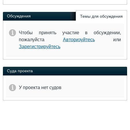
Выставки и семинары
Галерея флота
Личности
Форум
Обсуждения
Словарь
Отзывы
Темы для обсуждения
Все службы
Чтобы принять участие в обсуждении,
пожалуйста
Авторизуйтесь
или
Зарегистрируйтесь
Суда проекта
У проекта нет судов