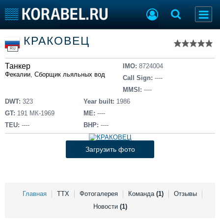
Список судов
КРАКОВЕЦ
Тип судна
Добавить судно
RU
Добавить проект
Танкер
Последние 100
IMO:
8724004
Фекалии
,
Сборщик льяльных вод
Call Sign:
----
Судостроение
Торговая площадка
MMSI:
----
Пульс
Доска объявлений
DWT:
323
Year built:
1986
Новости
Продажа флота
GT:
191 МК-1969
ME:
----
Компании
Оборудование
TEU:
----
BHP:
----
Репутация
Изделия
Работа
Материалы
Загрузить фото
Крюинг
Услуги
Журнал
Реклама
Главная
ТТХ
Фотогалерея
Команда
(1)
Отзывы
Новости
(1)
Конференции
Флот