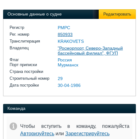
Выставки и семинары
Галерея флота
Личности
Форум
Основные данные о судне
Редактировать
Словарь
Отзывы
Все службы
Регистр
РМРС
Рег. номер
850933
Транслитерация
KRAKOVETS
Владелец
"Росморпорт, Северо-Западный
бассейновый филиал", ФГУП
Флаг
Россия
Порт приписки
Мурманск
Страна постройки
Строительный номер
29
Дата постройки
30-04-1986
Команда
Чтобы вступить в команду, пожалуйста
Авторизуйтесь
или
Зарегистрируйтесь