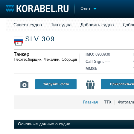
Флот
Список судов
Тип судна
Добавить судно
Добавить прое
Список судов
Тип судна
Добавить судно
Доба
Судостроение
Торговая площадка
Конфере
SLV 309
Пульс
Доска объявлений
Выставк
RU
Новости
Продажа флота
Личност
Компании
Танкер
Оборудование
Словарь
IMO:
8930938
Нефтесборщик
,
Фекалии
,
Сборщик льяльных вод
,
Нефтепродукт
Репутация
Изделия
Call Sign:
----
Работа
Материалы
MMSI:
----
Крюинг
Услуги
Журнал
Загрузить фото
Прикрепиться
Реклама
Главная
ТТХ
Фотогал
Основные данные о судне