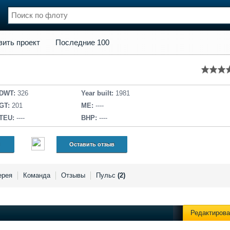
кт
Последние 100
вить проект
Последние 100
нции
Флот
и и семинары
Галерея флота
и
Форум
Отзывы
DWT:
326
Year built:
1981
ы
Все службы
GT:
201
ME:
----
TEU:
----
BHP:
----
Оставить отзыв
ерея
Команда
Отзывы
Пульс
(2)
Редактирова