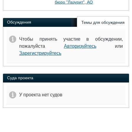
бюро "Лазурит", АО
Выставки и семинары
Галерея флота
Личности
Форум
Словарь
Отзывы
Обсуждения
Темы для обсуждения
Все службы
Чтобы принять участие в обсуждении,
пожалуйста
Авторизуйтесь
или
Зарегистрируйтесь
Суда проекта
У проекта нет судов