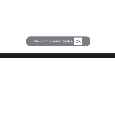
Мы используем
Cookie
OK
КОРАБЕЛ.РУ
ГЛАВНЫЕ ТЕМЫ
О проекте
Российское Судостроение
Наш журнал
Судоходство
Редакция
Крюинг
Реклама
Авторские статьи
Клуб Корабел.ру
Наши репортажи
Пользовательское соглашение
Архив новостей
Политика конфиденциальности
Информация для правообладателей
Карта сайта
F.A.Q.