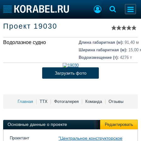
Список судов
Проект 19030
Тип судна
Добавить судно
Добавить проект
Водолазное судно
Последние 100
Длина габаритная (м):
91,40 м
Ширина габаритная (м):
15,00 
Судостроение
Торговая площадка
Водоизмещение (т):
4276 т
Пульс
Доска объявлений
Новости
Продажа флота
Загрузить фото
Компании
Оборудование
Репутация
Изделия
Работа
Материалы
Крюинг
Услуги
Главная
ТТХ
Фотогалерея
Команда
Отзывы
Журнал
Реклама
Основные данные о проекте
Редактировать
Конференции
Флот
Проектант
"Центральное конструкторское