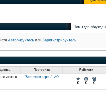
Редактирова
Темы для обсужден
уйста
Авторизуйтесь
или
Зарегистрируйтесь
аделец
Постройка
Рейтинги
 не указана
"Восточная верфь", АО
0
0
0