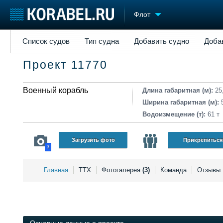
Флот
Список судов
Тип судна
Добавить судно
Добавить прое
Список судов
Тип судна
Добавить судно
Доба
Судостроение
Торговая площадка
Конфере
Проект 11770
Пульс
Доска объявлений
Выставк
Новости
Продажа флота
Личност
Компании
Военный корабль
Оборудование
Словарь
Длина габаритная (м):
25
Репутация
Изделия
Ширина габаритная (м):
Работа
Материалы
Водоизмещение (т):
61 т
Крюинг
Услуги
Журнал
Загрузить фото
Прикрепиться
3
Реклама
Главная
ТТХ
Фотогалерея
(3)
Команда
Отзывы