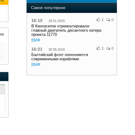
ть
Самое популярное
1
0
16:15
28.01.2020
В Кингисеппе отремонтировали
главный двигатель десантного катера
ия
проекта 11770
ВМФ
1
0
16:21
30.05.2018
Балтийский флот пополняется
современными кораблями
ВМФ