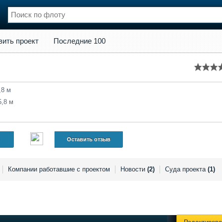
кт
Последние 100
вить проект
Последние 100
нции
Флот
и и семинары
Галерея флота
и
Форум
Отзывы
,8 м
Все службы
5,8 м
Оставить отзыв
Компании работавшие с проектом
Новости
(2)
Суда проекта
(1)