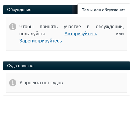
Выставки и семинары
Галерея флота
Обсуждения
Личности
Форум
Темы для обсуждения
Словарь
Отзывы
Все службы
Чтобы принять участие в обсуждении,
пожалуйста
Авторизуйтесь
или
Зарегистрируйтесь
Суда проекта
У проекта нет судов