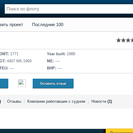
кт
Последние 100
вить проект
Последние 100
нции
Флот
и и семинары
Галерея флота
и
Форум
Отзывы
DWT:
1771
Year built:
1988
Все службы
GT:
4407 МК-1969
ME:
----
TEU:
----
BHP:
----
Оставить отзыв
)
Отзывы
Компании работавшие с судном
Новости
(1)