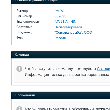
Основные данные о судне
Регистр
РМРС
Рег. номер
862095
Транслитерация
IVAN KALININ
Состояние
Эксплуатируется
Владелец
"Совгаваньрыба", ООО
Флаг
Россия
Команда
Чтобы вступить в команду, пожалуйста
Автори
Информация только для зарегистрированных
Обсуждения
Чтобы принять участие в обсуждении, пожал