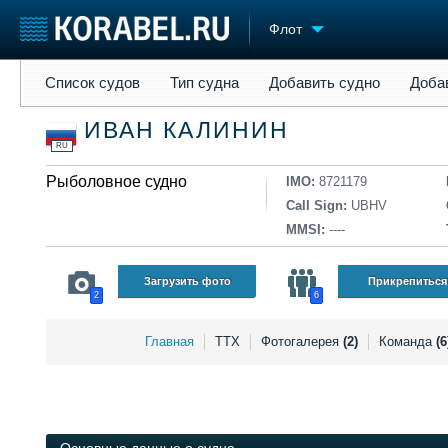
Флот
Список судов
Тип судна
Добавить судно
Добавить прое
Список судов
Тип судна
Добавить судно
Доба
Судостроение
Торговая площадка
Конфере
ИВАН КАЛИНИН
Пульс
Доска объявлений
Выставк
RU
Новости
Продажа флота
Личност
Компании
Рыболовное судно
Оборудование
Словарь
IMO:
8721179
Репутация
Изделия
Call Sign:
UBHV
Работа
Материалы
MMSI:
----
Крюинг
Услуги
Журнал
Загрузить фото
Прикрепиться
2
6
Реклама
Главная
ТТХ
Фотогалерея
(2)
Команда
(6