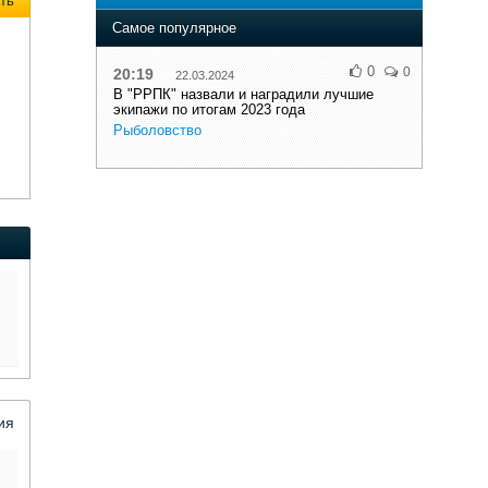
ть
Самое популярное
0
0
20:19
22.03.2024
В "РРПК" назвали и наградили лучшие
экипажи по итогам 2023 года
Рыболовство
ия