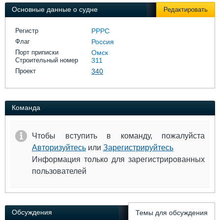
Выставки и семинары
Галерея флота
Основные данные о судне
Редактировать
Личности
Форум
Словарь
Отзывы
Регистр
РРРС
Все службы
Флаг
Россия
Порт приписки
Омск
Строительный номер
311
Проект
340
Команда
Чтобы вступить в команду, пожалуйста
Авторизуйтесь
или
Зарегистрируйтесь
Информация только для зарегистрированных
пользователей
Обсуждения
Темы для обсуждения