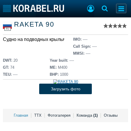
Список судов
RAKETA 90
Тип судна
Добавить судно
RU
Добавить проект
Судно на подводных крыльях
Последние 100
IMO:
----
Call Sign:
----
Судостроение
Торговая площадка
MMSI:
----
Пульс
Доска объявлений
DWT:
20
Year built:
----
Новости
Продажа флота
GT:
74
ME:
M400
Компании
Оборудование
TEU:
----
BHP:
1000
Репутация
Изделия
Работа
Материалы
Загрузить фото
Крюинг
Услуги
Журнал
Реклама
Главная
ТТХ
Фотогалерея
Команда
(1)
Отзывы
Конференции
Флот