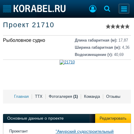
Список судов
Проект 21710
Тип судна
Добавить судно
Добавить проект
Рыболовное судно
Последние 100
Длина габаритная (м):
17,87
Ширина габаритная (м):
4,36
Судостроение
Торговая площадка
Водоизмещение (т):
40,69
Пульс
Доска объявлений
Новости
Продажа флота
Компании
Оборудование
Репутация
Изделия
Работа
Материалы
Крюинг
Услуги
Главная
ТТХ
Фотогалерея
(1)
Команда
Отзывы
Журнал
Реклама
Основные данные о проекте
Редактировать
Конференции
Флот
Проектант
"Амурский судостроительный